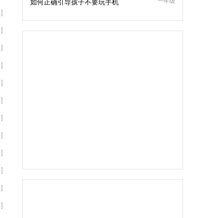
一年级
如何正确引导孩子不要玩手机
]
]
]
]
]
]
]
]
]
]
]
]