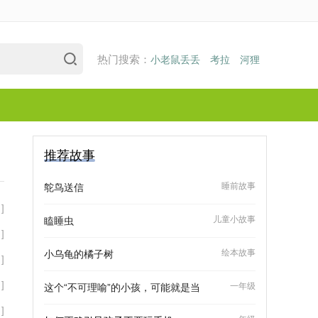
热门搜索：
小老鼠丢丢
考拉
河狸
推荐故事
睡前故事
鸵鸟送信
]
儿童小故事
瞌睡虫
]
绘本故事
小乌龟的橘子树
]
]
一年级
这个“不可理喻”的小孩，可能就是当
]