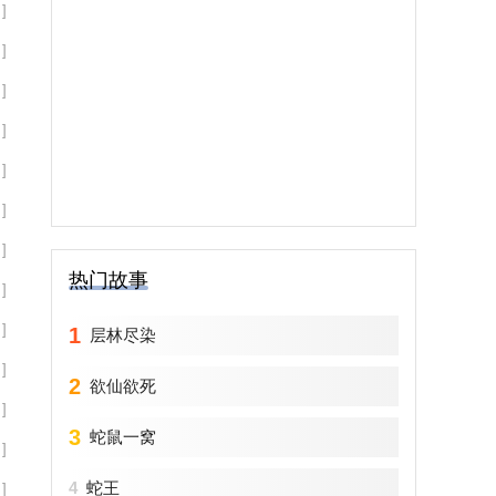
]
]
]
]
]
]
]
热门故事
]
]
1
层林尽染
]
2
欲仙欲死
]
3
蛇鼠一窝
]
4
蛇王
]