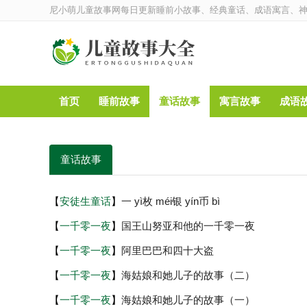
尼小萌儿童故事网每日更新睡前小故事、经典童话、成语寓言、
首页
睡前故事
童话故事
寓言故事
成语
童话故事
【
安徒生童话
】
一 yì枚 méi银 yín币 bì
【
一千零一夜
】
国王山努亚和他的一千零一夜
【
一千零一夜
】
阿里巴巴和四十大盗
【
一千零一夜
】
海姑娘和她儿子的故事（二）
【
一千零一夜
】
海姑娘和她儿子的故事（一）