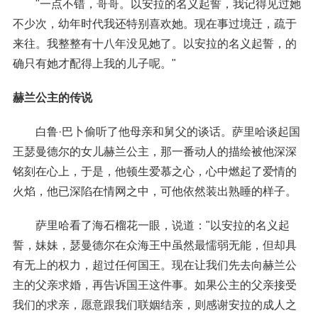
"一点不错，哥哥。以安拉的名义起誓，我记得见过她
不少次，幼年时代我还特别喜欢她。现在事过境迁，疏于
来往。我整整有十八年没见她了。以安拉的名义起誓，的
确只有她才配得上我的儿子呢。"
赫兰公主的传说
白鲁·巴卜偷听了他母亲和舅父的谈话。萨里哈谈起国
王瑟曼德尔的女儿赫兰公主，那一番动人的描绘被他深深
铭刻在心上，于是，他顿生爱慕之心，心中燃起了爱情的
火焰，他已深陷在情网之中，可他依然装出熟睡的样子。
萨里哈看了海石榴花一眼，说道："以安拉的名义起
誓，妹妹，瑟曼德尔在众海王中虽然最懦弱无能，但却具
有无上的权力，超过任何国王。现在让我们先去向赫兰公
主的父亲求婚，再告诉国王这件事。如果公主的父亲接受
我们的求亲，愿意跟我们联姻结亲，则感谢安拉的成人之