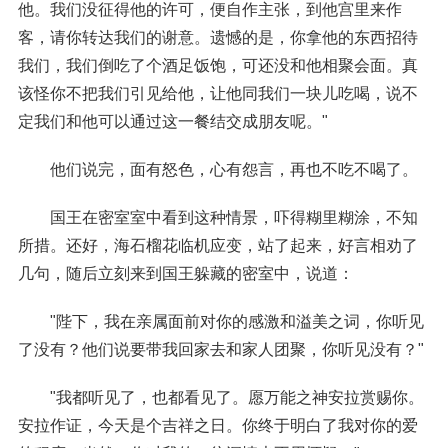
他。我们没征得他的许可，便自作主张，到他宫里来作
客，请你转达我们的谢意。遗憾的是，你拿他的东西招待
我们，我们倒吃了个酒足饭饱，可还没和他相聚会面。真
该怪你不把我们引见给他，让他同我们一块儿吃喝，说不
定我们和他可以通过这一餐结交成朋友呢。"
他们说完，面有怒色，心有怨言，再也不吃不喝了。
国王在密室室中看到这种情景，吓得糊里糊涂，不知
所措。还好，海石榴花临机应变，站了起来，好言相劝了
几句，随后立刻来到国王躲藏的密室中，说道：
"陛下，我在亲属面前对你的感激和溢美之词，你听见
了没有？他们说要带我回家去和家人团聚，你听见没有？"
"我都听见了，也都看见了。愿万能之神安拉赏赐你。
安拉作证，今天是个吉祥之日。你终于明白了我对你的爱