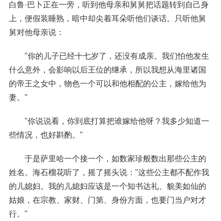
白鲁·巴卜正在一旁，听到他母亲和舅舅把话题转到自己身
上，便假装睡熟，暗中却尖着耳朵听他们谈话。只听他舅
舅对他母亲说：
"你的儿子已经十七岁了，还没有成亲。我们怕他发生
什么意外，会影响以后王位的继承，所以我想从海里诸国
的帝王之女中，物色一个可以和他相配的公主，嫁给他为
妻。"
"你说说看，你到底打算把谁嫁给他呀？我多少知道一
些情况，也好斟酌。"
于是萨里哈一个接一个，如数家珍般数出那些公主的
姓名。海石榴花听了，摇了摇头说："这些公主都不配作我
的儿媳妇。我的儿媳妇应该是一个知书达礼、貌美如仙的
姑娘，在宗教、家财、门第、身份方面，也要门当户对才
行。"