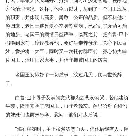
行装，率领大队人马外出打猎，同时出少游各地，视察地
方的治理情况。这样，他全力以赴，尽到了一个国王应尽
的职责，并体现出高贵、勇敢、公正的品质。但不料他出
游归来，老国王赫鲁曼不幸身染重病，已经到了无药可治
的地步。老国王的病情日益严重，临死之前，把白鲁·巴卜
召唤到床前，谆谆教导他，要好生奉养母亲，关心平民百
姓，爱护将士大臣，同时又一次托付群臣们，齐心协力辅
佐国王，治理国家大事，并信守拥戴国王的诺言。
老国王安排好了一切后事，没过几天，便与世长辞
了。
白鲁·巴卜母子及满朝文武都为之悲哀恸哭，替他建筑
皇陵，隆重安葬了老国王，再守孝致哀。萨里哈母子和他
的姊妹们也前来吊孝、慰问，他们对太后说：
"海石榴花啊，主上虽然溘然而去，但他后继有人，留