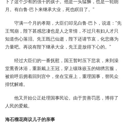
下了这个少有的强干的孩子。他是一头猛狮，也是一轮朗
月。有白鲁·巴卜来继承大业，死也瞑目了。"
守满一个月的孝期，大臣们叩见白鲁·巴卜，说道："先
王驾崩，陛下甚感悲凄也是人之常情，不过只有妇人才只
知道伤心落泪。先王既已仙逝，陛下还请节哀，化悲痛为
力量吧。再说有陛下继承大业，先王是放得下心的。"
经过大臣们的一番抚慰，国王暂时压下悲哀，来到澡
堂熏香沐浴，重新戴上王冠，穿上镶珠嵌玉的锦绣宫服，
被前呼后拥着回到宫中，坐在宝座上，重理国事，替民众
排忧解难。
他又开始公正处理国事民讼。由于赏善罚恶，博得了
人民的爱戴。
海石榴花商议儿子的亲事