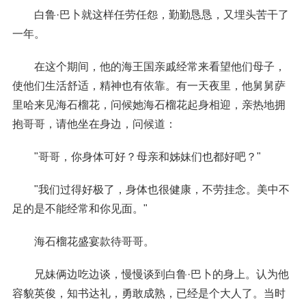
白鲁·巴卜就这样任劳任怨，勤勤恳恳，又埋头苦干了
一年。
在这个期间，他的海王国亲戚经常来看望他们母子，
使他们生活舒适，精神也有依靠。有一天夜里，他舅舅萨
里哈来见海石榴花，问候她海石榴花起身相迎，亲热地拥
抱哥哥，请他坐在身边，问候道：
"哥哥，你身体可好？母亲和姊妹们也都好吧？"
"我们过得好极了，身体也很健康，不劳挂念。美中不
足的是不能经常和你见面。"
海石榴花盛宴款待哥哥。
兄妹俩边吃边谈，慢慢谈到白鲁·巴卜的身上。认为他
容貌英俊，知书达礼，勇敢成熟，已经是个大人了。当时