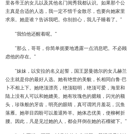
里各帝王的女儿以及其他名门闺秀我都认识。如果那个公
主真是合适的人选，我一定不惜千金散尽，也要向她家里
求亲。她是谁？告诉我吧。你别担心，我儿子睡着了。"
"我怕他还醒着呢。"
"那么，哥哥，你简单扼要地透露一点消息吧。不必顾
虑他的存在。"
"妹妹，以安拉的名义起誓，国王瑟曼德尔的女儿赫兰
公主就是你的最好人选。她有绝世的美貌，长相同白鲁·巴
卜不相上下。她绝顶漂亮，绝顶聪明，绝顶可爱，海里和
陆上没有人可以和她媲美。她有玫瑰色的腮颊，闪光的额
头，珍珠般的牙齿，明亮的眼睛，真可谓闭月羞花，沉鱼
落雁。她举目四盼可以羞退羚羊。她体态优美，使柳树折
腰。因此，凡是见过她的人，都会拜倒在她的石榴裙下。"