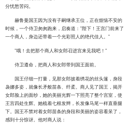
分忧愁苦闷。
赫鲁曼国王因为没有子嗣继承王位，正在烦恼不安的
时候，一个侍卫匆匆跑来，启奏道："陛下！王宫门前来了
一个商人，身边还带着一个光彩照人的绝代佳人。"
"哦！去把那个商人和女郎召进宫来见我吧！"
侍卫遵命，把商人和女郎带到国王面前。
国王仔细一打量，见那女郎披着绣花的丝头篷，身段
袅娜多姿，就像长矛般苗条、纤柔。商人见了国王，揭开
女郎脸上的面纱，她的美丽光辉一下照亮了整个宫室，使
王宫四处生辉。她梳着七根发辫，长发像马尾一样直垂腿
下。国王不禁对着女郎苗条的身段和美丽的姿容看呆了，
感到十分惊讶。他对商人说：