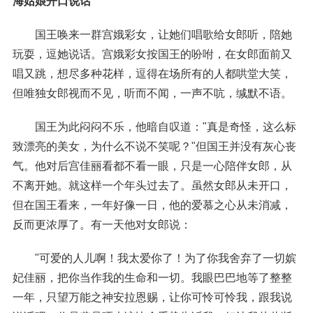
海姑娘开口说话
国王唤来一群宫娥彩女，让她们唱歌给女郎听，陪她
玩耍，逗她说话。宫娥彩女按国王的吩咐，在女郎面前又
唱又跳，想尽多种花样，逗得在场所有的人都哄堂大笑，
但唯独女郎视而不见，听而不闻，一声不吭，缄默不语。
国王为此闷闷不乐，他暗自叹道："真是奇怪，这么标
致漂亮的美女，为什么不说不笑呢？"但国王并没有灰心丧
气。他对后宫佳丽看都不看一眼，只是一心陪伴女郎，从
不离开她。就这样一个年头过去了。虽然女郎从未开口，
但在国王看来，一年好像一日，他的爱慕之心从未消减，
反而更浓厚了。有一天他对女郎说：
"可爱的人儿啊！我太爱你了！为了你我舍弃了一切嫔
妃佳丽，把你当作我的生命和一切。我眼巴巴地等了整整
一年，只望万能之神安拉恩赐，让你可怜可怜我，跟我说