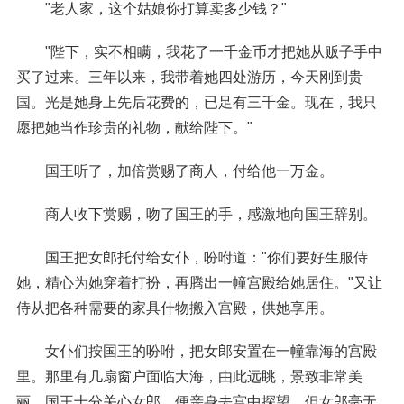
"老人家，这个姑娘你打算卖多少钱？"
"陛下，实不相瞒，我花了一千金币才把她从贩子手中
买了过来。三年以来，我带着她四处游历，今天刚到贵
国。光是她身上先后花费的，已足有三千金。现在，我只
愿把她当作珍贵的礼物，献给陛下。"
国王听了，加倍赏赐了商人，付给他一万金。
商人收下赏赐，吻了国王的手，感激地向国王辞别。
国王把女郎托付给女仆，吩咐道："你们要好生服侍
她，精心为她穿着打扮，再腾出一幢宫殿给她居住。"又让
侍从把各种需要的家具什物搬入宫殿，供她享用。
女仆们按国王的吩咐，把女郎安置在一幢靠海的宫殿
里。那里有几扇窗户面临大海，由此远眺，景致非常美
丽。国王十分关心女郎，便亲身去宫中探望，但女郎毫无