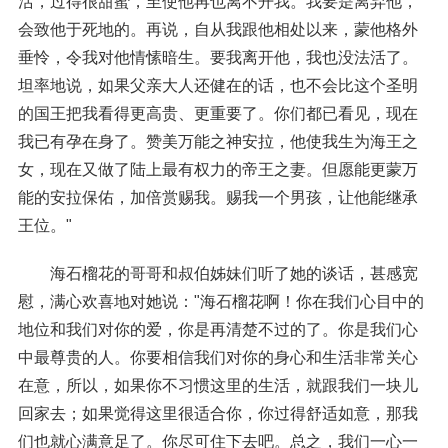
活，过得很甜蜜，至使他再也离不开我。我要是离弃他，
会致他于死地的。再说，自从我跟他相处以来，蒙他格外
垂怜，令我对他情愫暗生。要我离开他，我也没法活了。
坦率地说，如果父亲大人还健在的话，也不会比这个圣明
的国王把我看得更高贵、更重要了。你们都已看见，现在
我已有孕在身了。赞美万能之神安拉，他使我生为海王之
女，现在又做了陆上最有权力的帝王之妻。但愿能更蒙万
能的安拉保佑，加倍赏赐我。赐我一个男孩，让他能继承
王位。"
海石榴花的哥哥和叔伯姊妹们听了她的谈话，甚感宽
慰，满心欢喜地对她说："海石榴花啊！你在我们心目中的
地位和我们对你的爱，你是再清楚不过的了。你是我们心
中最尊贵的人。你要相信我们对你的身心和生活非常关心
在意，所以，如果你不习惯这里的生活，就跟我们一块儿
回家去；如果觉得这里很适合你，你过得舒适如意，那我
们也就心满意足了。你尽可住下去吧。总之，我们一心一