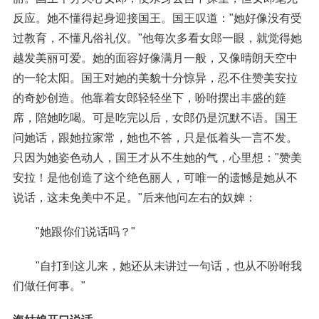
反应。她不懂得起身迎接国王。国王叹道："她好像没有受
过教育，不懂凡俗礼仪。"他每次多看女郎一眼，就觉得她
越发美丽可爱。她的面容好像满月一般，又像晴朗天空中
的一轮太阳。国王对她的美貌十分惊异，忍不住赞美安拉
的奇妙创造。他靠着女郎轻轻坐下，吩咐摆出丰盛的筵
席，陪她吃喝。可是吃完以后，女郎仍是沉默不语。国王
问她话，跟她拉家常，她也不答，只是低着头一言不发。
只因为她姿色动人，国王才从不生她的气，心里想："赞美
安拉！是他创造了这个绝色丽人，可唯一的遗憾是她从不
说话，这未免美中不足。"后来他问左右的奴婢：
"她跟你们说话吗？"
"自打到这儿来，她还从未讲过一句话，也从不吩咐我
们做任何事。"