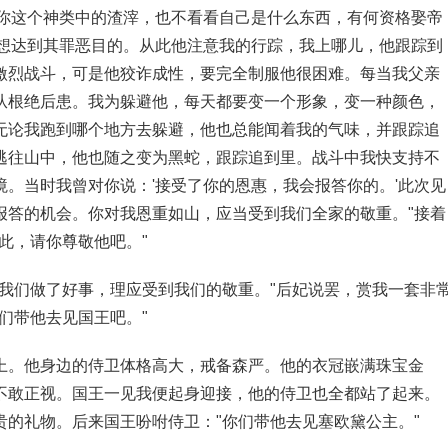
'你这个神类中的渣滓，也不看看自己是什么东西，有何资格娶帝
都想达到其罪恶目的。从此他注意我的行踪，我上哪儿，他跟踪到
激烈战斗，可是他狡诈成性，要完全制服他很困难。每当我父亲
从根绝后患。我为躲避他，每天都要变一个形象，变一种颜色，
无论我跑到哪个地方去躲避，他也总能闻着我的气味，并跟踪追
逃往山中，他也随之变为黑蛇，跟踪追到里。战斗中我快支持不
。当时我曾对你说：'接受了你的恩惠，我会报答你的。'此次见
报答的机会。你对我恩重如山，应当受到我们全家的敬重。"接着
此，请你尊敬他吧。"
们做了好事，理应受到我们的敬重。"后妃说罢，赏我一套非
们带他去见国王吧。"
。他身边的侍卫体格高大，戒备森严。他的衣冠嵌满珠宝金
不敢正视。国王一见我便起身迎接，他的侍卫也全都站了起来。
的礼物。后来国王吩咐侍卫："你们带他去见塞欧黛公主。"