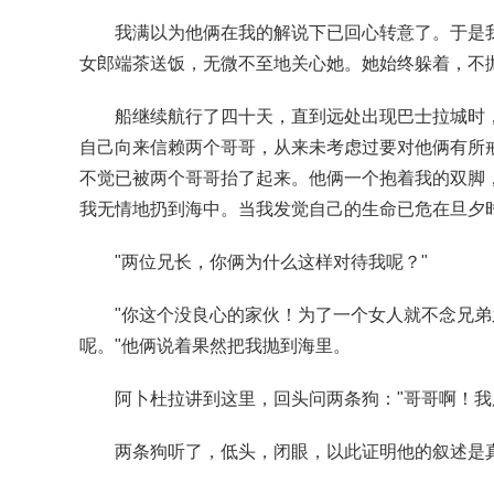
我满以为他俩在我的解说下已回心转意了。于是我
女郎端茶送饭，无微不至地关心她。她始终躲着，不
船继续航行了四十天，直到远处出现巴士拉城时，
自己向来信赖两个哥哥，从来未考虑过要对他俩有所
不觉已被两个哥哥抬了起来。他俩一个抱着我的双脚
我无情地扔到海中。当我发觉自己的生命已危在旦夕
"两位兄长，你俩为什么这样对待我呢？"
"你这个没良心的家伙！为了一个女人就不念兄弟
呢。"他俩说着果然把我抛到海里。
阿卜杜拉讲到这里，回头问两条狗："哥哥啊！我所
两条狗听了，低头，闭眼，以此证明他的叙述是真