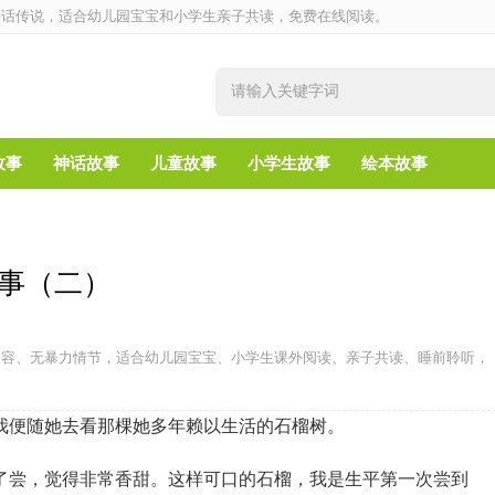
神话传说，适合幼儿园宝宝和小学生亲子共读，免费在线阅读。
故事
神话故事
儿童故事
小学生故事
绘本故事
故事（二）
内容、无暴力情节，适合幼儿园宝宝、小学生课外阅读、亲子共读、睡前聆听，
我便随她去看那棵她多年赖以生活的石榴树。
尝，觉得非常香甜。这样可口的石榴，我是生平第一次尝到