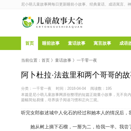
尼小萌儿童故事网每日更新睡前小故事、经典童话、成语寓言、
首页
睡前故事
童话故事
寓言故事
成语
当前位置：
首页
》
童话故事
》
一千零一夜
阿卜杜拉·法兹里和两个哥哥的
分类：一千零一夜
时间：2018-04-04
阅读数：
195
本篇是尼小萌儿童故事网原创整理的短篇正能量小故事，无不良
篇幅简短易懂，培养孩子阅读习惯和正向三观。
听完女郎叙述城中人化石的经过和她本人的情况后，
她从树上摘下石榴，一掰为二，给我一半。我尝了