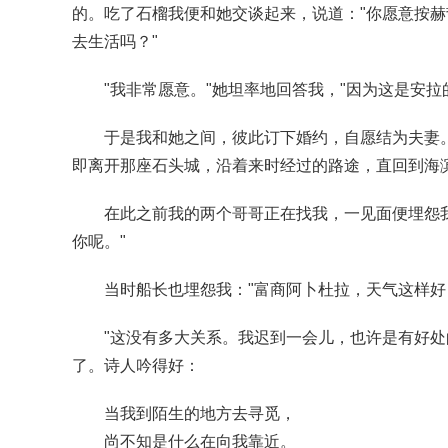
的。吃了石榴我便和她交谈起来，说道："你愿意按
去生活吗？"
"我非常愿意。"她坦率地回答我，"因为这是安拉
于是我和她之间，彼此订下婚约，自愿结为夫妻。
即离开那座石头城，沿着来时经过的路途，直回到海
在此之前我的两个哥哥正在找我，一见面便埋怨我
你呢。"
当时船长也埋怨我："富商阿卜杜拉，天气这样好，
"这没有多大关系。我迟到一会儿，也许是有好处
了。诗人吟得好：
当我到陌生的地方去寻觅，
尚不知是什么在向我靠近。