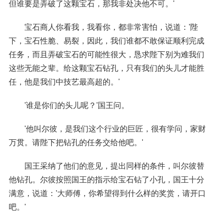
但谁要是弄破了这颗宝石，那我非处决他不可。'
宝石商人你看我，我看你，都非常害怕，说道：'陛
下，宝石性脆、易裂，因此，我们谁都不敢保证顺利完成
任务，而且弄破宝石的可能性很大，恳求陛下别为难我们
这些无能之辈。给这颗宝石钻孔，只有我们的头儿才能胜
任，他是我们中技艺最高超的。'
'谁是你们的头儿呢？'国王问。
'他叫尔彼，是我们这个行业的巨匠，很有学问，家财
万贯。请陛下把钻孔的任务交给他吧。'
国王采纳了他们的意见，提出同样的条件，叫尔彼替
他钻孔。尔彼按照国王的指示给宝石钻了小孔，国王十分
满意，说道：'大师傅，你希望得到什么样的奖赏，请开口
吧。'