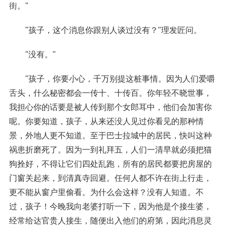
街。"
"孩子，这个消息你跟别人谈过没有？"理发匠问。
"没有。"
"孩子，你要小心，千万别提这桩事情。因为人们爱嚼
舌头，什么秘密都会一传十、十传百。你年轻不晓世事，
我担心你的话要是被人传到那个女郎耳中，他们会加害你
呢。你要知道，孩子，从来还没人见过你看见的那种情
景，外地人更不知道。至于巴士拉城中的居民，快叫这种
祸患折磨死了。因为一到礼拜五，人们一清早就必须把猫
狗拴好，不得让它们四处乱跑，所有的居民都要把房屋的
门窗关起来，到清真寺回避。任何人都不许在街上行走，
更不能从窗户里偷看。为什么会这样？没有人知道。不
过，孩子！今晚我向老婆打听一下，因为他是个接生婆，
经常给达官贵人接生，随便出入他们的府第，因此消息灵