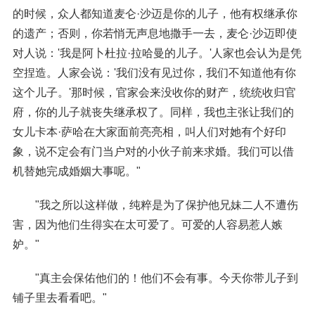
的时候，众人都知道麦仑·沙迈是你的儿子，他有权继承你
的遗产；否则，你若悄无声息地撒手一去，麦仑·沙迈即使
对人说：'我是阿卜杜拉·拉哈曼的儿子。'人家也会认为是凭
空捏造。人家会说：'我们没有见过你，我们不知道他有你
这个儿子。'那时候，官家会来没收你的财产，统统收归官
府，你的儿子就丧失继承权了。同样，我也主张让我们的
女儿卡本·萨哈在大家面前亮亮相，叫人们对她有个好印
象，说不定会有门当户对的小伙子前来求婚。我们可以借
机替她完成婚姻大事呢。"
"我之所以这样做，纯粹是为了保护他兄妹二人不遭伤
害，因为他们生得实在太可爱了。可爱的人容易惹人嫉
妒。"
"真主会保佑他们的！他们不会有事。今天你带儿子到
铺子里去看看吧。"