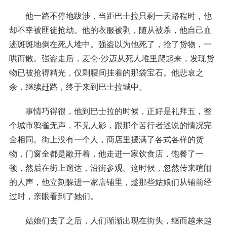
他一路不停地跋涉，当距巴士拉只剩一天路程时，他
却不幸被匪徒抢劫。他的衣服被剥，随从被杀，他自己血
迹斑斑地倒在死人堆中。强盗以为他死了，抢了货物，一
哄而散。强盗走后，麦仑·沙迈从死人堆里爬起来，发现货
物已被抢得精光，仅剩腰间挂着的那袋宝石。他悲哀之
余，继续赶路，终于来到巴士拉城中。
事情巧得很，他到巴士拉的时候，正好是礼拜五，整
个城市鸦雀无声，不见人影，跟那个苦行者述说的情况完
全相同。街上没有一个人，商店里摆满了各式各样的货
物，门窗全都是敞开着，他走进一家饮食店，饱餐了一
顿，然后在街上遛达，沿街参观。这时候，忽然传来喧闹
的人声，他立刻躲进一家店铺里，趁那些姑娘们从铺前经
过时，亲眼看到了她们。
姑娘们去了之后，人们渐渐出现在街头，继而越来越