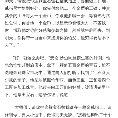
聊天，请他把你这颗宝石镶在金戒指上，要他做工仔细，
戒指尺寸恰到好处。你先付给他二十个金币的工钱，并赏
其余的工匠每人一个金币。你跟他多聊一会，等有乞丐路
过乞讨，你赏他一个金币，以显示你慷慨大方，不吝钱
财，博取他对你的好感和羡慕之情，然后就告辞回去。到
明天，你得带一百金币来接济你的伯父，他穷得要活不下
去了。"
"好，就这么办吧。"麦仑·沙迈同意接生婆的计划。他
急急忙忙赶到旅店中，拿了一颗值五百金币的宝石，忙不
迭地奔到珠宝市场中，通过向人们打听，找到了宝石商人
尔彼的铺子。他见尔彼服饰华丽、面色庄重，正领着四个
工匠在加工珠宝。他过去向工匠们问好后，被请进铺里坐
下。他拿出宝石，递给尔彼，说道：
"大师傅，请你把这颗宝石替我镶在一枚金戒指上。请
仔细做，要大小适中，做得完美无缺。"接着他掏出二十个