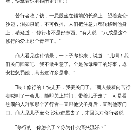
者，快拿着你的报酬走开吧！"
苦行者收了钱，一屁股坐在铺前的长凳上，望着麦仑·
沙迈，泪如泉涌，不可收拾。人们把注意力都转移到他身
上，猜疑道："修行者不是好东西。"有人说："八成是这个
修行的爱上那个青年了。"
商人看见这种情景，一下子爬起来，说道："儿啊！我
们关门回家吧，我不做生意了。全是你母亲干的好事，愿
安拉惩罚她，惹出这许多是非。"
"喂！修行的！快走开，我要关门了。"商人接着向苦行
者喊叫了一会儿，随即关上铺门，带着儿子走了。可是看
热闹的人群和那个苦行者一直跟他父子身后，直到他家门
口。商人见儿子麦仑·沙迈进屋去了，才回头对修行者说：
"修行的，你怎么了？你为什么痛哭流涕？"