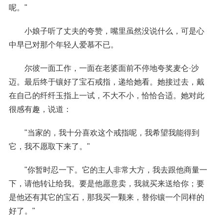
呢。"
小娘子听了丈夫的夸赞，嘴里虽然没说什么，可是心
中早已对那个年轻人爱慕不已。
尔彼一面工作，一面在老婆面前不停地夸奖麦仑·沙
迈。最后终于镶好了宝石戒指，递给她看。她接过去，戴
在自己的纤纤玉指上一试，不大不小，恰恰合适。她对此
很感有趣，说道：
"当家的，我十分喜欢这个戒指呢，我希望我能得到
它，我不愿取下来了。"
"你暂时忍一下。它的主人非常大方，我去跟他商量一
下，请他转让给我。要是他愿意卖，我就买来送给你；要
是他还有其它的宝石，那我买一颗来，替你镶一个同样的
好了。"