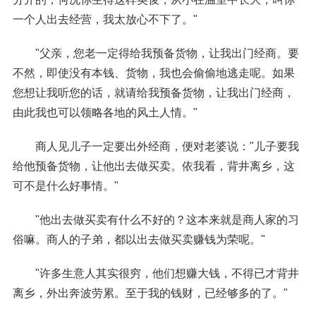
一个人出去经营，我太放心不下了。"
"父亲，您老一定得给我预备货物，让我出门经商。要
不然，即使没有本钱、货物，我也会偷偷地逃走呢。如果
您想让我听您的话，就请给我预备货物，让我出门经商，
由此我也可以领略各地的风土人情。"
商人见儿子一定要出外经商，便对老婆说："儿子要我
给他预备货物，让他出去做买卖。依我看，背井离乡，这
可不是什么好事情。"
"他出去做买卖有什么不好的？这本来就是商人家的习
俗嘛。商人的子弟，都以出去做买卖赚钱为荣呢。"
"许多生意人其实很穷，他们想赚大钱，不得已才背井
离乡，外出奔波劳累。至于我的钱财，已经够多的了。"