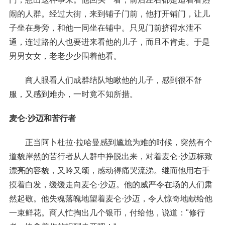
闹的人群。经过大街，来到铺子门前，他打开铺门，让儿
子坐在身旁，和他一同坐在铺中。只见门前挤得水泄不
通，连过路的人也要进来看他的儿子，而且不肯走。于是
男男女女，老老少少围着他看。
商人眼看人们成群结队地瞅他的儿子，感到很不舒
服，又感到难办，一时竟不知所措。
麦仑·沙迈和苦行者
正当阿卜杜拉·拉哈曼感到尴尬为难的时候，突然有个
道貌岸然的苦行者从人群中挣脱出来，对着麦仑·沙迈标致
漂亮的容貌，又吟又颂，感动得痛哭流涕。继而他用右手
摸着白发，缓缓走向麦仑·沙迈。他的威严令在场的人们肃
然起敬。他失魂落魄地望着麦仑·沙迈，令人惊奇地献给他
一束鲜花。商人忙掏出几个银币，付给他，说道："修行