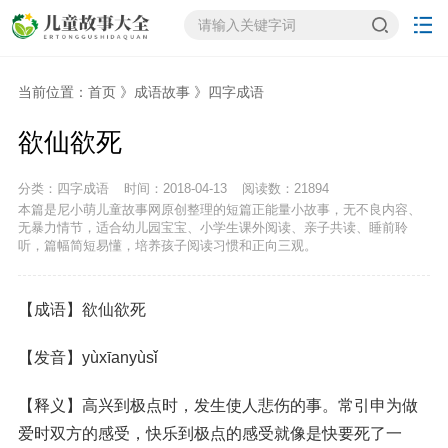
当前位置：
首页
》
成语故事
》
四字成语
欲仙欲死
分类：四字成语
时间：2018-04-13
阅读数：
21894
本篇是尼小萌儿童故事网原创整理的短篇正能量小故事，无不良内容、
无暴力情节，适合幼儿园宝宝、小学生课外阅读、亲子共读、睡前聆
听，篇幅简短易懂，培养孩子阅读习惯和正向三观。
【成语】欲仙欲死
【发音】yùxīanyùsǐ
【释义】高兴到极点时，发生使人悲伤的事。常引申为做
爱时双方的感受，快乐到极点的感受就像是快要死了一