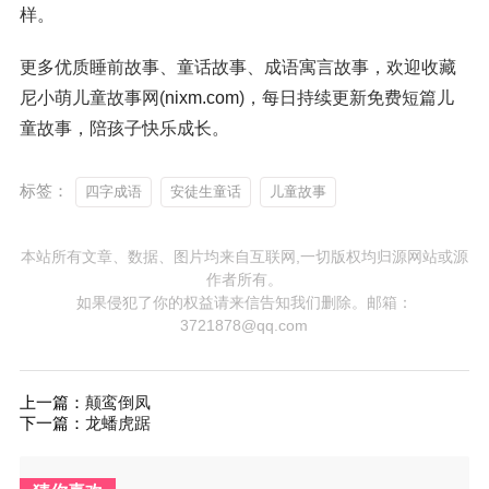
样。
更多优质睡前故事、童话故事、成语寓言故事，欢迎收藏
尼小萌儿童故事网(
nixm.com
)，每日持续更新免费短篇儿
童故事，陪孩子快乐成长。
标签：
四字成语
安徒生童话
儿童故事
本站所有文章、数据、图片均来自互联网,一切版权均归源网站或源
作者所有。
如果侵犯了你的权益请来信告知我们删除。邮箱：
3721878@qq.com
上一篇：
颠鸾倒凤
下一篇：
龙蟠虎踞