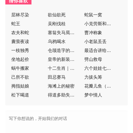
猜你喜欢
层林尽染
欲仙欲死
蛇鼠一窝
蛇王
吴刚伐桂
小克劳斯和大克劳斯
农夫和蛇
塞翁失马焉知非福
曹冲称象
囊萤夜读
乌鸦喝水
小老鼠丢丢
一枝独秀
仓颉造字的传说
最适合讲给孩子的365个经典故事
坐地起价
皇帝的新装（注音版）
劈山救母
蜗牛搬家
十二生肖｜动物渡河比赛
六个娃娃七个坑
己所不欲
田忌赛马
力拔头筹
拇指姑娘
海滩上的秘密
花瓣儿鱼（花瓣鱼）
松下喝道
得道多助失道寡助
梦中情人