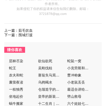
作者所有。
如果侵犯了你的权益请来信告知我们删除。邮箱：
3721878@qq.com
上一篇：
茹毛饮血
下一篇：
围城打援
猜你喜欢
层林尽染
欲仙欲死
蛇鼠一窝
蛇王
吴刚伐桂
小克劳斯和大克劳斯
农夫和蛇
塞翁失马焉知非福
曹冲称象
囊萤夜读
乌鸦喝水
小老鼠丢丢
一枝独秀
仓颉造字的传说
最适合讲给孩子的365个经典故事
坐地起价
皇帝的新装（注音版）
劈山救母
蜗牛搬家
十二生肖｜动物渡河比赛
六个娃娃七个坑