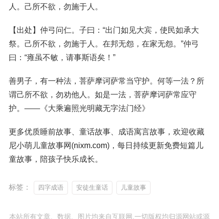
人。己所不欲，勿施于人。
【出处】仲弓问仁。子曰：“出门如见大宾，使民如承大
祭。己所不欲，勿施于人。在邦无怨，在家无怨。”仲弓
曰：“雍虽不敏，请事斯语矣！”
善男子，有一种法，菩萨摩诃萨常当守护。何等一法？所
谓己所不欲，勿劝他人。如是一法，菩萨摩诃萨常应守
护。——《大乘遍照光明藏无字法门经》
更多优质睡前故事、童话故事、成语寓言故事，欢迎收藏
尼小萌儿童故事网(
nixm.com
)，每日持续更新免费短篇儿
童故事，陪孩子快乐成长。
标签：
四字成语
安徒生童话
儿童故事
本站所有文章、数据、图片均来自互联网,一切版权均归源网站或源