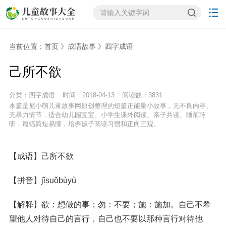
当前位置：
首页
》
成语故事
》
四字成语
己所不欲
分类：四字成语
时间：2018-04-13
阅读数：
3831
本篇是尼小萌儿童故事网原创整理的短篇正能量小故事，无不良内容、
无暴力情节，适合幼儿园宝宝、小学生课外阅读、亲子共读、睡前聆
听，篇幅简短易懂，培养孩子阅读习惯和正向三观。
【成语】己所不欲
【拼音】jǐsuǒbùyù
【解释】欲：想做的事；勿：不要；施：施加。自己不希
望他人对待自己的言行，自己也不要以那种言行对待他