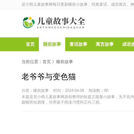
尼小萌儿童故事网每日更新睡前小故事、经典童话、成语寓言、
首页
睡前故事
童话故事
寓言故事
成语
当前位置：
首页
》
睡前故事
老爷爷与变色猫
分类：睡前故事
时间：2024-04-08
阅读数：
80
本篇是尼小萌儿童故事网原创整理的短篇正能量小故事，无不良
篇幅简短易懂，培养孩子阅读习惯和正向三观。