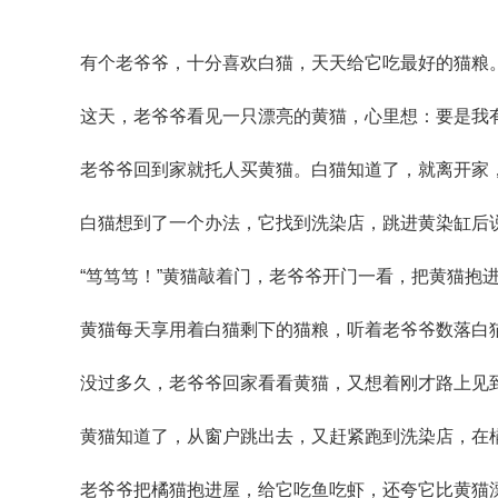
有个老爷爷，十分喜欢白猫，天天给它吃最好的猫粮
这天，老爷爷看见一只漂亮的黄猫，心里想：要是我
老爷爷回到家就托人买黄猫。白猫知道了，就离开家
白猫想到了一个办法，它找到洗染店，跳进黄染缸后说
“笃笃笃！”黄猫敲着门，老爷爷开门一看，把黄猫抱
黄猫每天享用着白猫剩下的猫粮，听着老爷爷数落白
没过多久，老爷爷回家看看黄猫，又想着刚才路上见
黄猫知道了，从窗户跳出去，又赶紧跑到洗染店，在
老爷爷把橘猫抱进屋，给它吃鱼吃虾，还夸它比黄猫