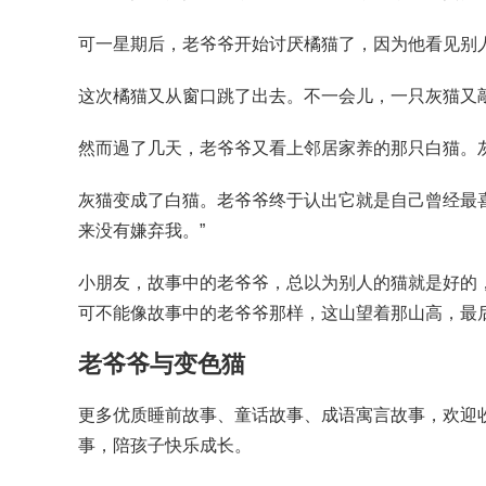
可一星期后，老爷爷开始讨厌橘猫了，因为他看见别
这次橘猫又从窗口跳了出去。不一会儿，一只灰猫又
然而過了几天，老爷爷又看上邻居家养的那只白猫。
灰猫变成了白猫。老爷爷终于认出它就是自己曾经最
来没有嫌弃我。”
小朋友，故事中的老爷爷，总以为别人的猫就是好的
可不能像故事中的老爷爷那样，这山望着那山高，最
老爷爷与变色猫
更多优质睡前故事、童话故事、成语寓言故事，欢迎
事，陪孩子快乐成长。