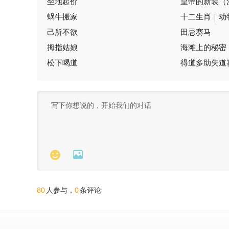
坐地起价
皇帝的新装（
蜗牛搬家
十二生肖｜动
己所不欲
田忌赛马
拇指姑娘
海滩上的秘密
松下喝道
得道多助失道


80
0
人参与，
条评论