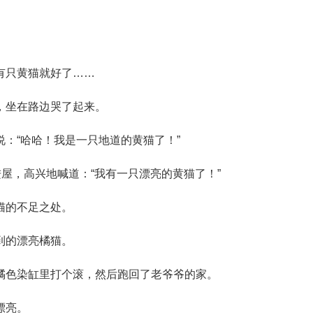
。
有只黄猫就好了……
，坐在路边哭了起来。
：“哈哈！我是一只地道的黄猫了！”
进屋，高兴地喊道：“我有一只漂亮的黄猫了！”
猫的不足之处。
到的漂亮橘猫。
橘色染缸里打个滚，然后跑回了老爷爷的家。
漂亮。