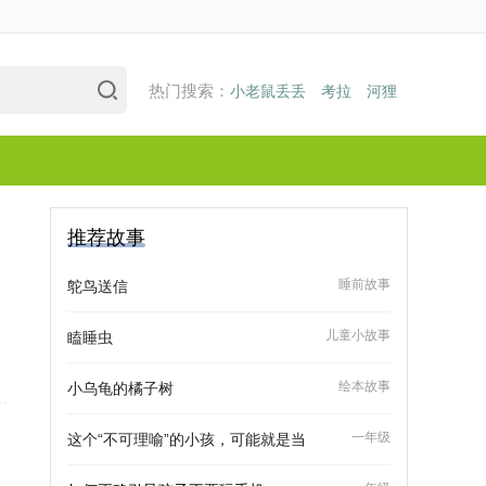
热门搜索：
小老鼠丢丢
考拉
河狸
推荐故事
睡前故事
鸵鸟送信
儿童小故事
瞌睡虫
绘本故事
小乌龟的橘子树
一年级
这个“不可理喻”的小孩，可能就是当