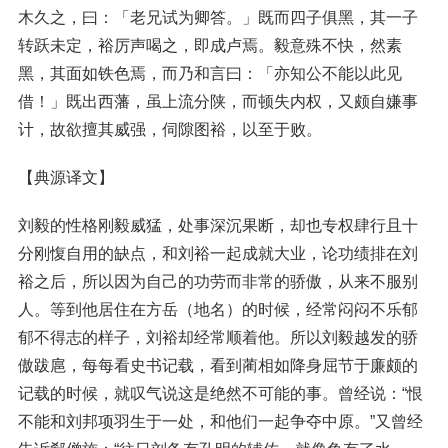
木久之，曰：「老兄试为卿答。」既而四子俱黑，其一子
转跃未定，裕厉声喝之，即成卢焉。毅意殊不快，然素
黑，其面如铁色焉，而乃和言曰：「亦知公不能以此见
借！」既出西藩，虽上流分陕，而顿失内权，又颇自嫌事
计，故欲擅其威强，伺隙图裕，以至于败。
【典源译文】
刘毅的性格刚毅威猛，处事深沉果断，却也专权肆行且十
分刚愎自用的缺点，和刘裕一起成就大业，论功绩排在刘
裕之后，所以因为自己的功劳而非常的骄傲，从来不服别
人。等到他居住在方岳（地名）的时候，经常闷闷不乐郁
郁不得志的样子，刘裕却经常顺着他。所以刘毅越发的骄
傲跋扈，每每看史书记载，看到蔺相如降身屈节于廉颇的
记载的时候，就叹气说这是绝然不可能的事。曾经说：“恨
不能和刘邦项羽生于一处，和他们一起争夺中原。”又曾经