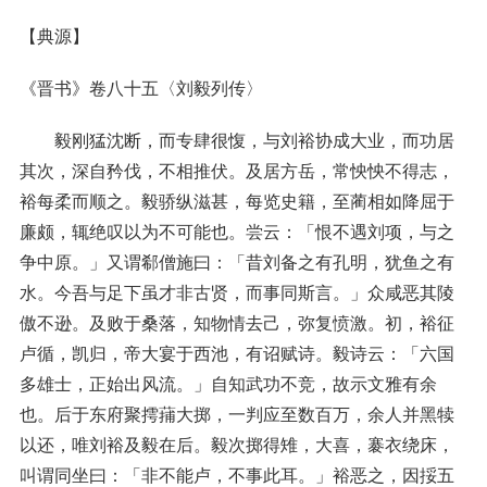
【典源】
《晋书》卷八十五〈刘毅列传〉
毅刚猛沈断，而专肆很愎，与刘裕协成大业，而功居
其次，深自矜伐，不相推伏。及居方岳，常怏怏不得志，
裕每柔而顺之。毅骄纵滋甚，每览史籍，至蔺相如降屈于
廉颇，辄绝叹以为不可能也。尝云：「恨不遇刘项，与之
争中原。」又谓郗僧施曰：「昔刘备之有孔明，犹鱼之有
水。今吾与足下虽才非古贤，而事同斯言。」众咸恶其陵
傲不逊。及败于桑落，知物情去己，弥复愤激。初，裕征
卢循，凯归，帝大宴于西池，有诏赋诗。毅诗云：「六国
多雄士，正始出风流。」自知武功不竞，故示文雅有余
也。后于东府聚摴蒱大掷，一判应至数百万，余人并黑犊
以还，唯刘裕及毅在后。毅次掷得雉，大喜，褰衣绕床，
叫谓同坐曰：「非不能卢，不事此耳。」裕恶之，因挼五