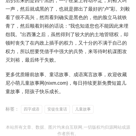
后扔出来的是四个黑的，一个在桌上转动不定，刘裕大叫
一声，然后就成黑的了，也就是掷出了最好的“卢”彩。刘毅
看了很不高兴，然而看到确实是黑色的，他的脸立马就铁
青了，然后顺着刘裕的话说：“我也知道您也不能因此来埋
怨我。”出西藩之后，虽然得到了较大的的土地管辖权，却
顿时丧失了在内政上插手的权力，又十分的不满于自己的
权力，所以想要凭借手中强大的兵势，来等待时机谋图攻
灭刘裕，最后终于失败。
更多优质睡前故事、童话故事、成语寓言故事，欢迎收藏
尼小萌儿童故事网(
nixm.com
)，每日持续更新免费短篇儿
童故事，陪孩子快乐成长。
标签：
四字成语
安徒生童话
儿童故事
本站所有文章、数据、图片均来自互联网,一切版权均归源网站或源
作者所有。