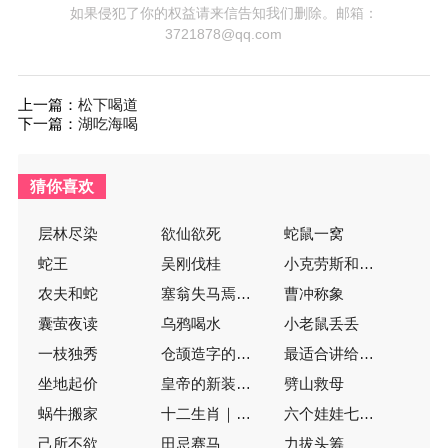
如果侵犯了你的权益请来信告知我们删除。邮箱：
3721878@qq.com
上一篇：
松下喝道
下一篇：
湖吃海喝
猜你喜欢
层林尽染
欲仙欲死
蛇鼠一窝
蛇王
吴刚伐桂
小克劳斯和大克劳斯
农夫和蛇
塞翁失马焉知非福
曹冲称象
囊萤夜读
乌鸦喝水
小老鼠丢丢
一枝独秀
仓颉造字的传说
最适合讲给孩子的365个经典故事
坐地起价
皇帝的新装（注音版）
劈山救母
蜗牛搬家
十二生肖｜动物渡河比赛
六个娃娃七个坑
己所不欲
田忌赛马
力拔头筹