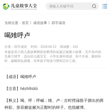
当前位置：
首页
》
成语故事
》
四字成语
喝雉呼卢
分类：四字成语
时间：2018-04-13
阅读数：
415
本篇是尼小萌儿童故事网原创整理的短篇正能量小故事，无不良内容、
无暴力情节，适合幼儿园宝宝、小学生课外阅读、亲子共读、睡前聆
听，篇幅简短易懂，培养孩子阅读习惯和正向三观。
【成语】喝雉呼卢
【注音】hèzhìhūlú
【释义】喝、呼：呼喊；雉、卢：古时摴蒱骰子掷出的两
种彩。形容赌徒赌兴正酣时的样子。也指赌博。